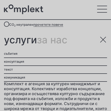
CO
неутрален
прочетете повече
2
услуги
за нас
събития
консултация
текст
комуникация
Комплект
е агенция за културен мениджмънт и
консултация. Колективът изработва концепции,
организира и осъществява културно съдържание
под формата на събития, изложби и продукти в
нови, изненадващи формати. Сътрудничи си с
широка мрежа от творци и подизпълнители, които