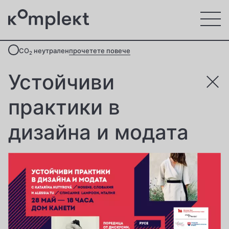
CO
неутрален
прочетете повече
2
Устойчиви
практики в
дизайна и модата