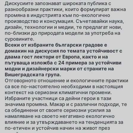
Дискусиите запознават широката публика с
разнообразни практики, които формулират важна
промяна в индустрията към по-екологично
производство и консумация. Съчетавайки наука,
дизайн, технологии и медии, те предлагат нови,
по-близки до природата модели за употреба на
суровините.
Всеки от избраните български градове е
домакин на дискусия по темата устойчивост с
двама гост лектори от Европа, както и на
пътуваща изложба с 24 примерa за устойчиви
модни и дизайнерски марки от страните на
Вишеградската група.
Отговорното отношение и екологичните практики
са все по-настоятелно необходими в настоящия
контекст на сериозни климатични промени.
Избраните участници са дейни герои в тази
значима промяна. Макар и с различни подходи, те
са обединени от своите сериозни усилия за
намаляване на своето негативно екологично
влияние и за утвърждаването на тенденцията за
по-етичен и устойчив начин на живот през