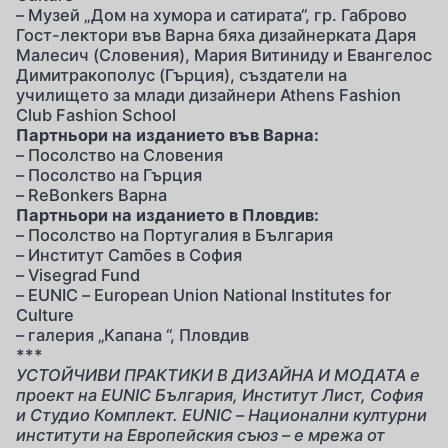
– Музей „Дом на хумора и сатирата“, гр. Габрово
Гост-лектори във Варна бяха дизайнерката Даря
Малесич (Словения), Мария Витиниду и Евангелос
Димитракополус (Гърция), създатели на
училището за млади дизайнери Athens Fashion
Club Fashion School
Партньори на изданието във Варна:
– Посолство на Словения
– Посолство на Гърция
– ReBonkers Варна
Партньори на изданието в Пловдив:
– Посолство на Португалия в България
– Институт Camões в София
– Visegrad Fund
– EUNIC – European Union National Institutes for
Culture
– галерия „Капана “, Пловдив
***
УСТОЙЧИВИ ПРАКТИКИ В ДИЗАЙНА И МОДАТА е
проект на EUNIC България, Институт Лист, София
и Студио Комплект. EUNIC – Национални културни
институти на Европейския съюз – е мрежа от