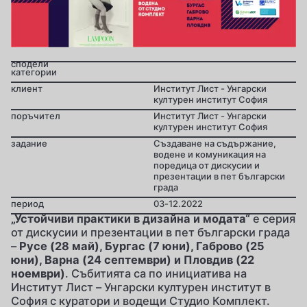
сподели
категории
клиент
Институт Лист - Унгарски
културен институт София
поръчител
Институт Лист - Унгарски
културен институт София
задание
Създаване на съдържание,
водене и комуникация на
поредица от дискусии и
презентации в пет български
града
период
03-12.2022
„Устойчиви практики в дизайна и модата“
е серия
от дискусии и презентации в пет български града
–
Русе (28 май), Бургас (7 юни), Габрово (25
юни), Варна (24 септември) и Пловдив (22
ноември)
. Събитията са по инициатива на
Институт Лист – Унгарски културен институт в
София с куратори и водещи Студио Комплект.